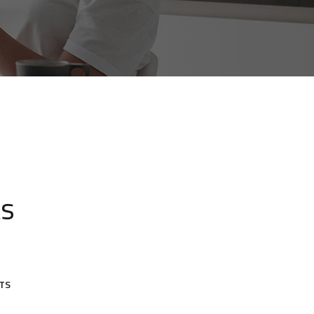
ts
TS